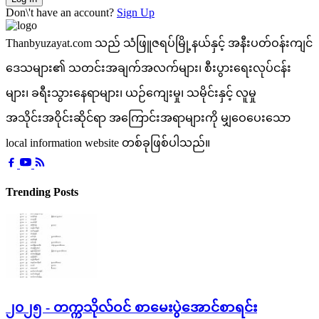
Don\'t have an account?
Sign Up
Thanbyuzayat.com သည် သံဖြူဇရပ်မြို့နယ်နှင့် အနီးပတ်ဝန်းကျင်
ဒေသများ၏ သတင်းအချက်အလက်များ၊ စီးပွားရေးလုပ်ငန်း
များ၊ ခရီးသွားနေရာများ၊ ယဉ်ကျေးမှု၊ သမိုင်းနှင့် လူမှု
အသိုင်းအဝိုင်းဆိုင်ရာ အကြောင်းအရာများကို မျှဝေပေးသော
local information website တစ်ခုဖြစ်ပါသည်။
Trending Posts
၂၀၂၅ - တက္ကသိုလ်ဝင် စာမေးပွဲအောင်စာရင်း