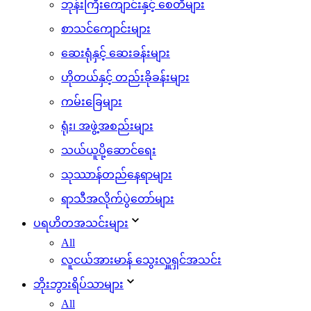
ဘုန်းကြီးကျောင်းနှင့် စေတီများ
စာသင်ကျောင်းများ
ဆေးရုံနှင့် ဆေးခန်းများ
ဟိုတယ်နှင့် တည်းခိုခန်းများ
ကမ်းခြေများ
ရုံး၊ အဖွဲ့အစည်းများ
သယ်ယူပို့ဆောင်ရေး
သုဿာန်တည်နေရာများ
ရာသီအလိုက်ပွဲတော်များ
ပရဟိတအသင်းများ
All
လူငယ်အားမာန် သွေးလှူရှင်အသင်း
ဘိုးဘွားရိပ်သာများ
All