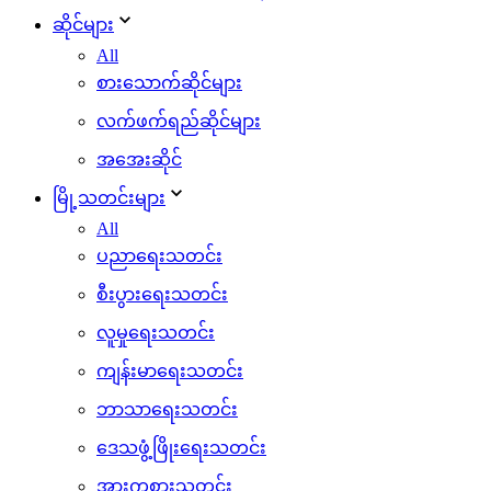
ဆိုင်များ
All
စားသောက်ဆိုင်များ
လက်ဖက်ရည်ဆိုင်များ
အအေးဆိုင်
မြို့သတင်းများ
All
ပညာရေးသတင်း
စီးပွားရေးသတင်း
လူမှုရေးသတင်း
ကျန်းမာရေးသတင်း
ဘာသာရေးသတင်း
ဒေသဖွံ့ဖြိုးရေးသတင်း
အားကစားသတင်း