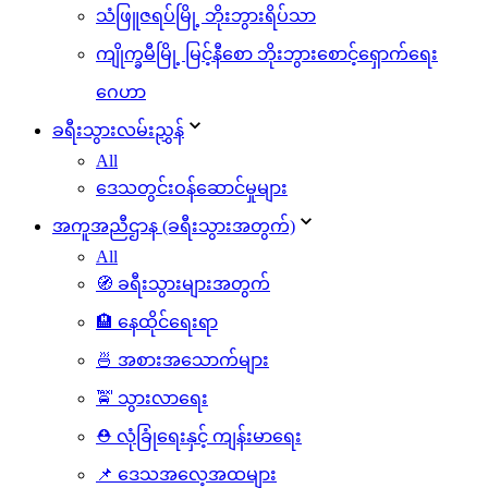
သံဖြူဇရပ်မြို့ ဘိုးဘွားရိပ်သာ
ကျိုက္ခမီမြို့ မြင့်နီစော ဘိုးဘွားစောင့်ရှောက်ရေး
ဂေဟာ
ခရီးသွားလမ်းညွှန်
All
ဒေသတွင်းဝန်ဆောင်မှုများ
အကူအညီဌာန (ခရီးသွားအတွက်)
All
🧭 ခရီးသွားများအတွက်
🏨 နေထိုင်ရေးရာ
🍜 အစားအသောက်များ
🚖 သွားလာရေး
⛑️ လုံခြုံရေးနှင့် ကျန်းမာရေး
📌 ဒေသအလေ့အထများ