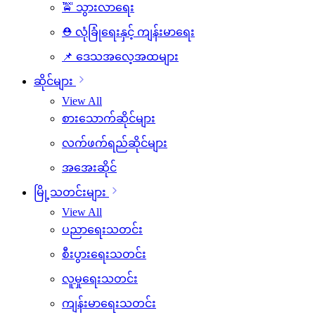
🚖 သွားလာရေး
⛑️ လုံခြုံရေးနှင့် ကျန်းမာရေး
📌 ဒေသအလေ့အထများ
ဆိုင်များ
View All
စားသောက်ဆိုင်များ
လက်ဖက်ရည်ဆိုင်များ
အအေးဆိုင်
မြို့သတင်းများ
View All
ပညာရေးသတင်း
စီးပွားရေးသတင်း
လူမှုရေးသတင်း
ကျန်းမာရေးသတင်း