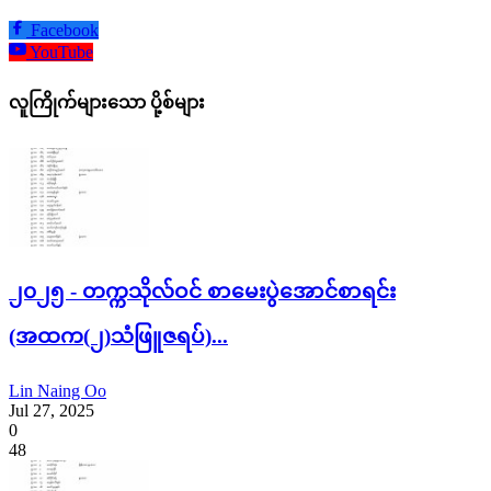
Facebook
YouTube
လူကြိုက်များသော ပို့စ်များ
၂၀၂၅ - တက္ကသိုလ်ဝင် စာမေးပွဲအောင်စာရင်း
(အထက(၂)သံဖြူဇရပ်)...
Lin Naing Oo
Jul 27, 2025
0
48