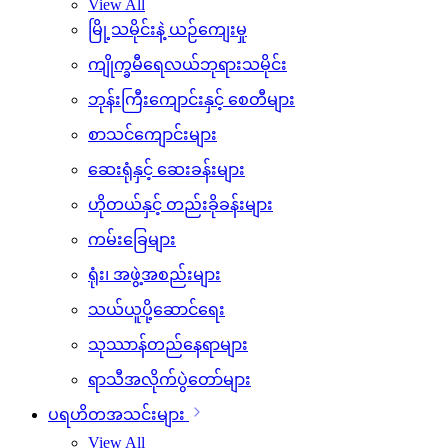
View All
မြို့သမိုင်းနဲ့ ယဉ်ကျေးမှု
ကျိုက္ခမီရေလယ်ဘုရားသမိုင်း
ဘုန်းကြီးကျောင်းနှင့် စေတီများ
စာသင်ကျောင်းများ
ဆေးရုံနှင့် ဆေးခန်းများ
ဟိုတယ်နှင့် တည်းခိုခန်းများ
ကမ်းခြေများ
ရုံး၊ အဖွဲ့အစည်းများ
သယ်ယူပို့ဆောင်ရေး
သုဿာန်တည်နေရာများ
ရာသီအလိုက်ပွဲတော်များ
ပရဟိတအသင်းများ
View All