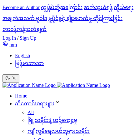
Become an Author
ကျွန်ုပ်တို့အကြောင်း
ဆက်သွယ်ရန်
ကိုယ်ရေး
အချက်အလက် မူဝါဒ
မူပိုင်ခွင့် ချိုးဖောက်မှု တိုင်ကြားခြင်း
တာဝန်ကန့်သတ်ချက်
Log In
/
Sign Up
mm
English
မြန်မာဘာသာ
Home
သိ‌ကောင်းစရာများ
All
မြို့သမိုင်းနဲ့ ယဉ်ကျေးမှု
ကျိုက္ခမီရေလယ်ဘုရားသမိုင်း