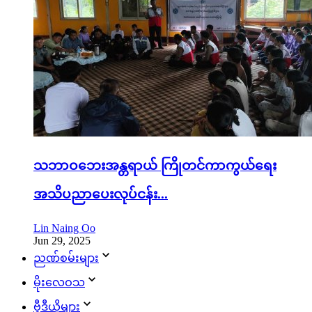
သဘာဝဘေးအန္တရာယ် ကြိုတင်ကာကွယ်ရေး
အသိပညာပေးလုပ်ငန်း...
Lin Naing Oo
Jun 29, 2025
ညဏ်စမ်းများ
မိုးလေဝသ
ဗွီဒီယိုများ