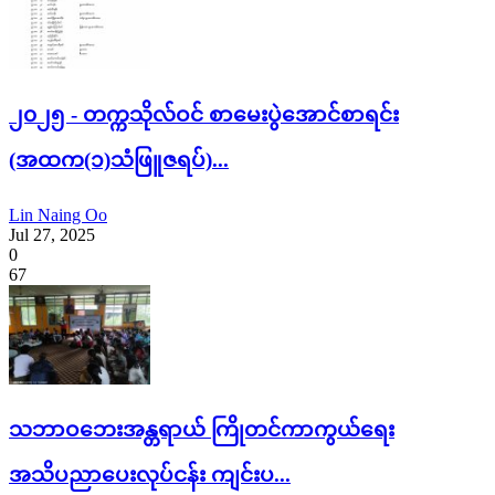
၂၀၂၅ - တက္ကသိုလ်ဝင် စာမေးပွဲအောင်စာရင်း
(အထက(၁)သံဖြူဇရပ်)...
Lin Naing Oo
Jul 27, 2025
0
67
သဘာဝဘေးအန္တရာယ် ကြိုတင်ကာကွယ်ရေး
အသိပညာပေးလုပ်ငန်း ကျင်းပ...