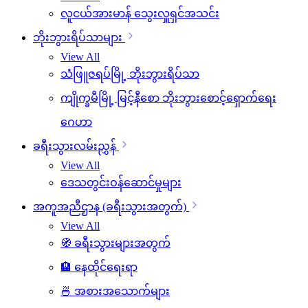
လူငယ်အားမာန် သွေးလှူရှင်အသင်း
ဘိုးဘွားရိပ်သာများ
View All
သံဖြူဇရပ်မြို့ ဘိုးဘွားရိပ်သာ
ကျိုက္ခမီမြို့ မြင့်နီစော ဘိုးဘွားစောင့်ရှောက်ရေး
ဂေဟာ
ခရီးသွားလမ်းညွှန်
View All
ဒေသတွင်းဝန်ဆောင်မှုများ
အကူအညီဌာန (ခရီးသွားအတွက်)
View All
🧭 ခရီးသွားများအတွက်
🏨 နေထိုင်ရေးရာ
🍜 အစားအသောက်များ