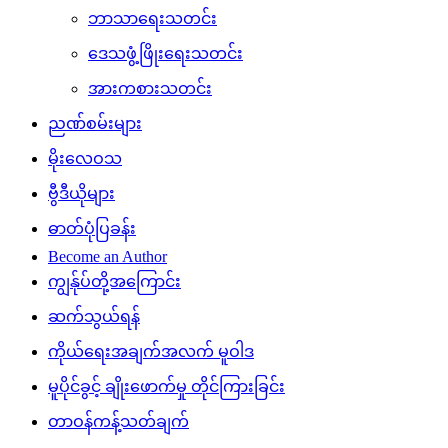
ဘာသာရေးသတင်း
ဒေသဖွံ့ဖြိုးရေးသတင်း
အားကစားသတင်း
ညဏ်စမ်းများ
မိုးလေဝသ
ဗွီဒီယိုများ
ဓာတ်ပုံပြခန်း
Become an Author
ကျွန်ုပ်တို့အကြောင်း
ဆက်သွယ်ရန်
ကိုယ်ရေးအချက်အလက် မူဝါဒ
မူပိုင်ခွင့် ချိုးဖောက်မှု တိုင်ကြားခြင်း
တာဝန်ကန့်သတ်ချက်