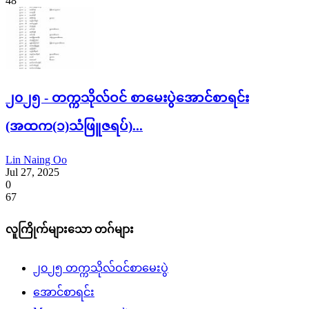
48
၂၀၂၅ - တက္ကသိုလ်ဝင် စာမေးပွဲအောင်စာရင်း
(အထက(၁)သံဖြူဇရပ်)...
Lin Naing Oo
Jul 27, 2025
0
67
လူကြိုက်များသော တဂ်များ
၂၀၂၅ တက္ကသိုလ်ဝင်စာမေးပွဲ
အောင်စာရင်း