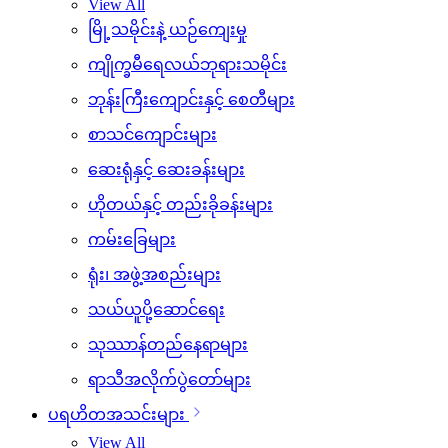
View All
မြို့သမိုင်းနဲ့ ယဉ်ကျေးမှု
ကျိုက္ခမီရေလယ်ဘုရားသမိုင်း
ဘုန်းကြီးကျောင်းနှင့် စေတီများ
စာသင်ကျောင်းများ
ဆေးရုံနှင့် ဆေးခန်းများ
ဟိုတယ်နှင့် တည်းခိုခန်းများ
ကမ်းခြေများ
ရုံး၊ အဖွဲ့အစည်းများ
သယ်ယူပို့ဆောင်ရေး
သုဿာန်တည်နေရာများ
ရာသီအလိုက်ပွဲတော်များ
ပရဟိတအသင်းများ
View All