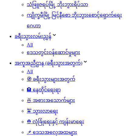
သံဖြူဇရပ်မြို့ ဘိုးဘွားရိပ်သာ
ကျိုက္ခမီမြို့ မြင့်နီစော ဘိုးဘွားစောင့်ရှောက်ရေး
ဂေဟာ
ခရီးသွားလမ်းညွှန်
All
ဒေသတွင်းဝန်ဆောင်မှုများ
အကူအညီဌာန (ခရီးသွားအတွက်)
All
🧭 ခရီးသွားများအတွက်
🏨 နေထိုင်ရေးရာ
🍜 အစားအသောက်များ
🚖 သွားလာရေး
⛑️ လုံခြုံရေးနှင့် ကျန်းမာရေး
📌 ဒေသအလေ့အထများ