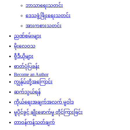
ဘာသာရေးသတင်း
ဒေသဖွံ့ဖြိုးရေးသတင်း
အားကစားသတင်း
ညဏ်စမ်းများ
မိုးလေဝသ
ဗွီဒီယိုများ
ဓာတ်ပုံပြခန်း
Become an Author
ကျွန်ုပ်တို့အကြောင်း
ဆက်သွယ်ရန်
ကိုယ်ရေးအချက်အလက် မူဝါဒ
မူပိုင်ခွင့် ချိုးဖောက်မှု တိုင်ကြားခြင်း
တာဝန်ကန့်သတ်ချက်