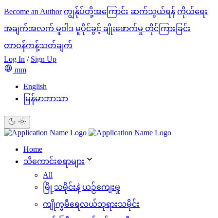
Become an Author
ကျွန်ုပ်တို့အကြောင်း
ဆက်သွယ်ရန်
ကိုယ်ရေး
အချက်အလက် မူဝါဒ
မူပိုင်ခွင့် ချိုးဖောက်မှု တိုင်ကြားခြင်း
တာဝန်ကန့်သတ်ချက်
Log In
/
Sign Up
mm
English
မြန်မာဘာသာ
Home
သိ‌ကောင်းစရာများ
All
မြို့သမိုင်းနဲ့ ယဉ်ကျေးမှု
ကျိုက္ခမီရေလယ်ဘုရားသမိုင်း