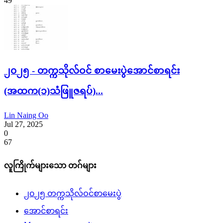
49
၂၀၂၅ - တက္ကသိုလ်ဝင် စာမေးပွဲအောင်စာရင်း
(အထက(၁)သံဖြူဇရပ်)...
Lin Naing Oo
Jul 27, 2025
0
67
လူကြိုက်များသော တဂ်များ
၂၀၂၅ တက္ကသိုလ်ဝင်စာမေးပွဲ
အောင်စာရင်း