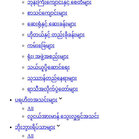
ဘုန်းကြီးကျောင်းနှင့် စေတီများ
စာသင်ကျောင်းများ
ဆေးရုံနှင့် ဆေးခန်းများ
ဟိုတယ်နှင့် တည်းခိုခန်းများ
ကမ်းခြေများ
ရုံး၊ အဖွဲ့အစည်းများ
သယ်ယူပို့ဆောင်ရေး
သုဿာန်တည်နေရာများ
ရာသီအလိုက်ပွဲတော်များ
ပရဟိတအသင်းများ
All
လူငယ်အားမာန် သွေးလှူရှင်အသင်း
ဘိုးဘွားရိပ်သာများ
All