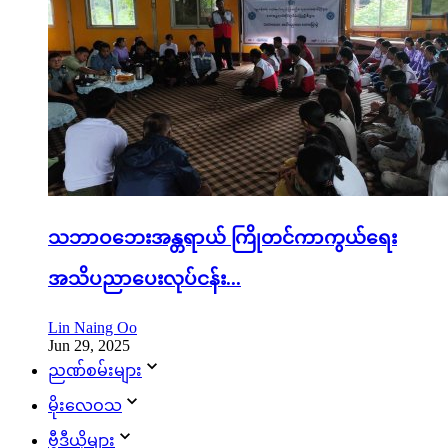
သဘာဝဘေးအန္တရာယ် ကြိုတင်ကာကွယ်ရေး
အသိပညာပေးလုပ်ငန်း...
Lin Naing Oo
Jun 29, 2025
ညဏ်စမ်းများ
မိုးလေဝသ
ဗွီဒီယိုများ