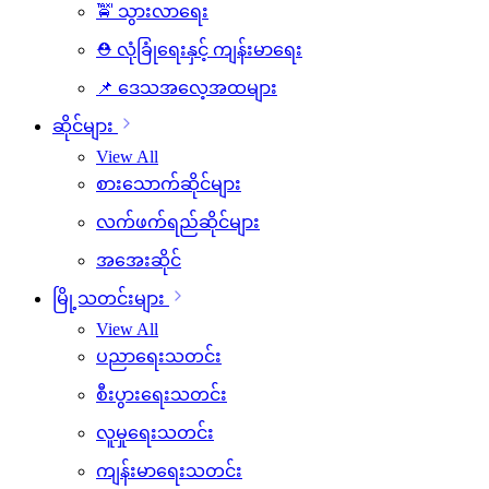
🚖 သွားလာရေး
⛑️ လုံခြုံရေးနှင့် ကျန်းမာရေး
📌 ဒေသအလေ့အထများ
ဆိုင်များ
View All
စားသောက်ဆိုင်များ
လက်ဖက်ရည်ဆိုင်များ
အအေးဆိုင်
မြို့သတင်းများ
View All
ပညာရေးသတင်း
စီးပွားရေးသတင်း
လူမှုရေးသတင်း
ကျန်းမာရေးသတင်း