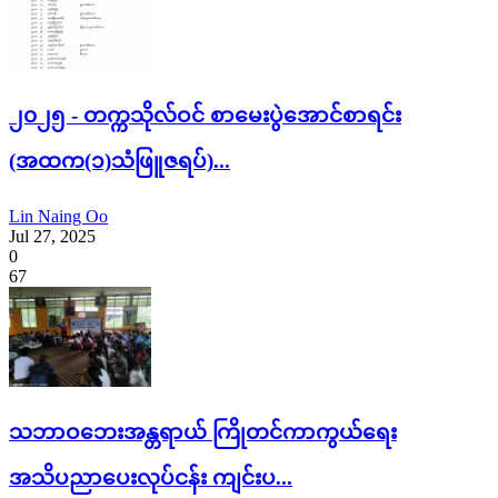
၂၀၂၅ - တက္ကသိုလ်ဝင် စာမေးပွဲအောင်စာရင်း
(အထက(၁)သံဖြူဇရပ်)...
Lin Naing Oo
Jul 27, 2025
0
67
သဘာဝဘေးအန္တရာယ် ကြိုတင်ကာကွယ်ရေး
အသိပညာပေးလုပ်ငန်း ကျင်းပ...