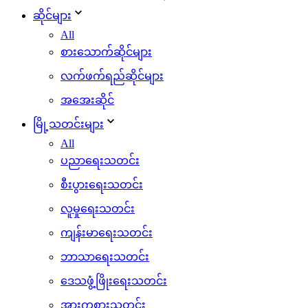
ဆိုင်များ
All
စားသောက်ဆိုင်များ
လက်ဖက်ရည်ဆိုင်များ
အအေးဆိုင်
မြို့သတင်းများ
All
ပညာရေးသတင်း
စီးပွားရေးသတင်း
လူမှုရေးသတင်း
ကျန်းမာရေးသတင်း
ဘာသာရေးသတင်း
ဒေသဖွံ့ဖြိုးရေးသတင်း
အားကစားသတင်း