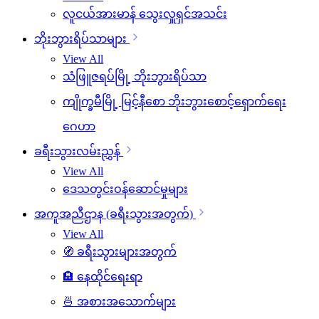
လူငယ်အားမာန် သွေးလှူရှင်အသင်း
ဘိုးဘွားရိပ်သာများ
View All
သံဖြူဇရပ်မြို့ ဘိုးဘွားရိပ်သာ
ကျိုက္ခမီမြို့ မြင့်နီစော ဘိုးဘွားစောင့်ရှောက်ရေး
ဂေဟာ
ခရီးသွားလမ်းညွှန်
View All
ဒေသတွင်းဝန်ဆောင်မှုများ
အကူအညီဌာန (ခရီးသွားအတွက်)
View All
🧭 ခရီးသွားများအတွက်
🏨 နေထိုင်ရေးရာ
🍜 အစားအသောက်များ