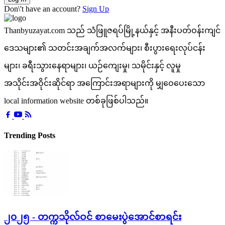
Don\'t have an account?
Sign Up
Thanbyuzayat.com သည် သံဖြူဇရပ်မြို့နယ်နှင့် အနီးပတ်ဝန်းကျင်
ဒေသများ၏ သတင်းအချက်အလက်များ၊ စီးပွားရေးလုပ်ငန်း
များ၊ ခရီးသွားနေရာများ၊ ယဉ်ကျေးမှု၊ သမိုင်းနှင့် လူမှု
အသိုင်းအဝိုင်းဆိုင်ရာ အကြောင်းအရာများကို မျှဝေပေးသော
local information website တစ်ခုဖြစ်ပါသည်။
Trending Posts
၂၀၂၅ - တက္ကသိုလ်ဝင် စာမေးပွဲအောင်စာရင်း