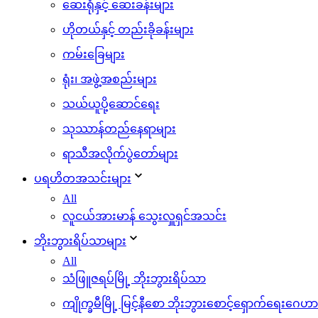
ဆေးရုံနှင့် ဆေးခန်းများ
ဟိုတယ်နှင့် တည်းခိုခန်းများ
ကမ်းခြေများ
ရုံး၊ အဖွဲ့အစည်းများ
သယ်ယူပို့ဆောင်ရေး
သုဿာန်တည်နေရာများ
ရာသီအလိုက်ပွဲတော်များ
ပရဟိတအသင်းများ
All
လူငယ်အားမာန် သွေးလှူရှင်အသင်း
ဘိုးဘွားရိပ်သာများ
All
သံဖြူဇရပ်မြို့ ဘိုးဘွားရိပ်သာ
ကျိုက္ခမီမြို့ မြင့်နီစော ဘိုးဘွားစောင့်ရှောက်ရေးဂေဟာ