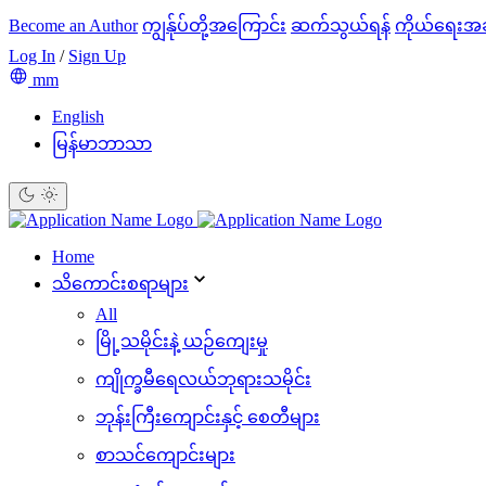
Become an Author
ကျွန်ုပ်တို့အကြောင်း
ဆက်သွယ်ရန်
ကိုယ်ရေးအ
Log In
/
Sign Up
mm
English
မြန်မာဘာသာ
Home
သိ‌ကောင်းစရာများ
All
မြို့သမိုင်းနဲ့ ယဉ်ကျေးမှု
ကျိုက္ခမီရေလယ်ဘုရားသမိုင်း
ဘုန်းကြီးကျောင်းနှင့် စေတီများ
စာသင်ကျောင်းများ