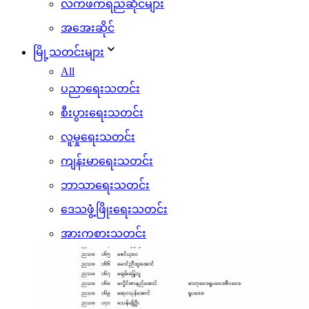
လက်ဖက်ရည်ဆိုင်များ
အအေးဆိုင်
မြို့သတင်းများ
All
ပညာရေးသတင်း
စီးပွားရေးသတင်း
လူမှုရေးသတင်း
ကျန်းမာရေးသတင်း
ဘာသာရေးသတင်း
ဒေသဖွံ့ဖြိုးရေးသတင်း
အားကစားသတင်း