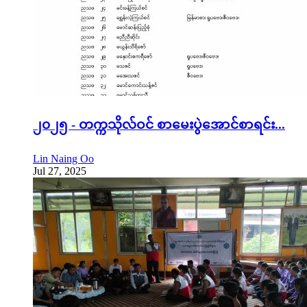
၂၀၂၅ - တက္ကသိုလ်ဝင် စာမေးပွဲအောင်စာရင်း...
Lin Naing Oo
Jul 27, 2025