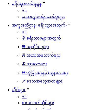
ခရီးသွားလမ်းညွှန်
All
ဒေသတွင်းဝန်ဆောင်မှုများ
အကူအညီဌာန (ခရီးသွားအတွက်)
All
🧭 ခရီးသွားများအတွက်
🏨 နေထိုင်ရေးရာ
🍜 အစားအသောက်များ
🚖 သွားလာရေး
⛑️ လုံခြုံရေးနှင့် ကျန်းမာရေး
📌 ဒေသအလေ့အထများ
ဆိုင်များ
All
စားသောက်ဆိုင်များ