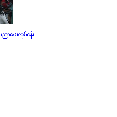
ာပေးလုပ်ငန်း...