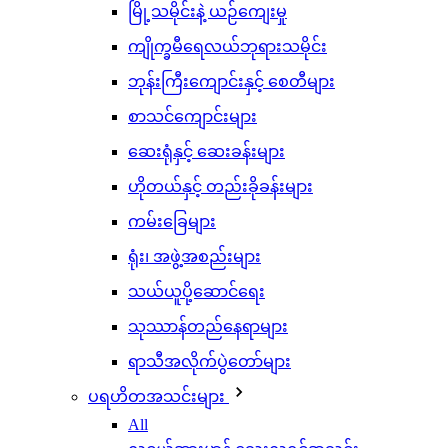
မြို့သမိုင်းနဲ့ ယဉ်ကျေးမှု
ကျိုက္ခမီရေလယ်ဘုရားသမိုင်း
ဘုန်းကြီးကျောင်းနှင့် စေတီများ
စာသင်ကျောင်းများ
ဆေးရုံနှင့် ဆေးခန်းများ
ဟိုတယ်နှင့် တည်းခိုခန်းများ
ကမ်းခြေများ
ရုံး၊ အဖွဲ့အစည်းများ
သယ်ယူပို့ဆောင်ရေး
သုဿာန်တည်နေရာများ
ရာသီအလိုက်ပွဲတော်များ
ပရဟိတအသင်းများ
All