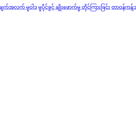
ချက်အလက် မူဝါဒ
မူပိုင်ခွင့် ချိုးဖောက်မှု တိုင်ကြားခြင်း
တာဝန်ကန့်