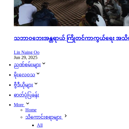
သဘာဝဘေးအန္တရာယ် ကြိုတင်ကာကွယ်ရေး အသိပည
Lin Naing Oo
Jun 29, 2025
ညဏ်စမ်းများ
မိုးလေဝသ
ဗွီဒီယိုများ
ဓာတ်ပုံပြခန်း
More
Home
သိ‌ကောင်းစရာများ
All