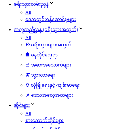
ခရီးသွားလမ်းညွှန်
All
ဒေသတွင်းဝန်ဆောင်မှုများ
အကူအညီဌာန (ခရီးသွားအတွက်)
All
🧭 ခရီးသွားများအတွက်
🏨 နေထိုင်ရေးရာ
🍜 အစားအသောက်များ
🚖 သွားလာရေး
⛑️ လုံခြုံရေးနှင့် ကျန်းမာရေး
📌 ဒေသအလေ့အထများ
ဆိုင်များ
All
စားသောက်ဆိုင်များ