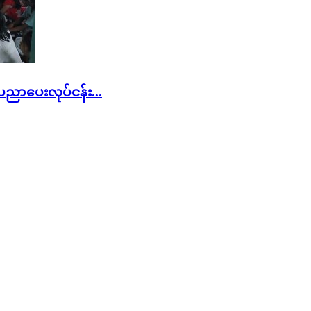
ာပေးလုပ်ငန်း...