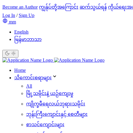
Become an Author
ကျွန်ုပ်တို့အကြောင်း
ဆက်သွယ်ရန်
ကိုယ်ရေးအ
Log In
/
Sign Up
mm
English
မြန်မာဘာသာ
Home
သိ‌ကောင်းစရာများ
All
မြို့သမိုင်းနဲ့ ယဉ်ကျေးမှု
ကျိုက္ခမီရေလယ်ဘုရားသမိုင်း
ဘုန်းကြီးကျောင်းနှင့် စေတီများ
စာသင်ကျောင်းများ