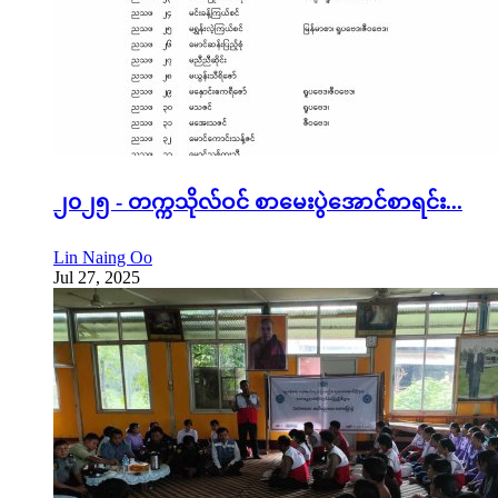
၂၀၂၅ - တက္ကသိုလ်ဝင် စာမေးပွဲအောင်စာရင်း...
Lin Naing Oo
Jul 27, 2025