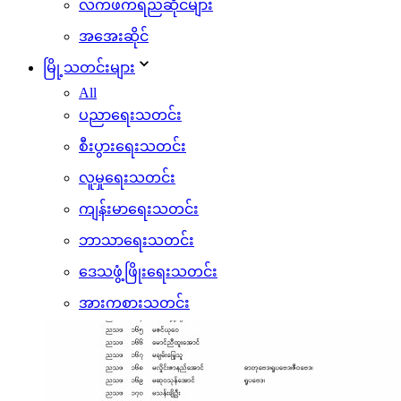
လက်ဖက်ရည်ဆိုင်များ
အအေးဆိုင်
မြို့သတင်းများ
All
ပညာရေးသတင်း
စီးပွားရေးသတင်း
လူမှုရေးသတင်း
ကျန်းမာရေးသတင်း
ဘာသာရေးသတင်း
ဒေသဖွံ့ဖြိုးရေးသတင်း
အားကစားသတင်း