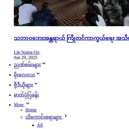
သဘာဝဘေးအန္တရာယ် ကြိုတင်ကာကွယ်ရေး အသိပည
Lin Naing Oo
Jun 29, 2025
ညဏ်စမ်းများ
မိုးလေဝသ
ဗွီဒီယိုများ
ဓာတ်ပုံပြခန်း
More
Home
သိ‌ကောင်းစရာများ
All