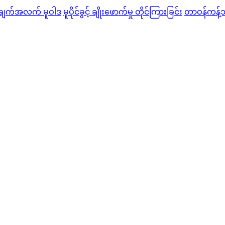
ချက်အလက် မူဝါဒ
မူပိုင်ခွင့် ချိုးဖောက်မှု တိုင်ကြားခြင်း
တာဝန်ကန့်