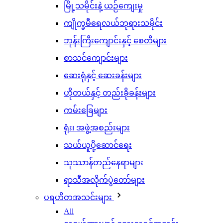
မြို့သမိုင်းနဲ့ ယဉ်ကျေးမှု
ကျိုက္ခမီရေလယ်ဘုရားသမိုင်း
ဘုန်းကြီးကျောင်းနှင့် စေတီများ
စာသင်ကျောင်းများ
ဆေးရုံနှင့် ဆေးခန်းများ
ဟိုတယ်နှင့် တည်းခိုခန်းများ
ကမ်းခြေများ
ရုံး၊ အဖွဲ့အစည်းများ
သယ်ယူပို့ဆောင်ရေး
သုဿာန်တည်နေရာများ
ရာသီအလိုက်ပွဲတော်များ
ပရဟိတအသင်းများ
All