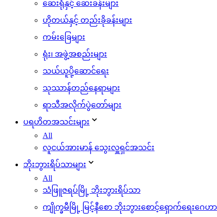
ဆေးရုံနှင့် ဆေးခန်းများ
ဟိုတယ်နှင့် တည်းခိုခန်းများ
ကမ်းခြေများ
ရုံး၊ အဖွဲ့အစည်းများ
သယ်ယူပို့ဆောင်ရေး
သုဿာန်တည်နေရာများ
ရာသီအလိုက်ပွဲတော်များ
ပရဟိတအသင်းများ
All
လူငယ်အားမာန် သွေးလှူရှင်အသင်း
ဘိုးဘွားရိပ်သာများ
All
သံဖြူဇရပ်မြို့ ဘိုးဘွားရိပ်သာ
ကျိုက္ခမီမြို့ မြင့်နီစော ဘိုးဘွားစောင့်ရှောက်ရေးဂေဟာ