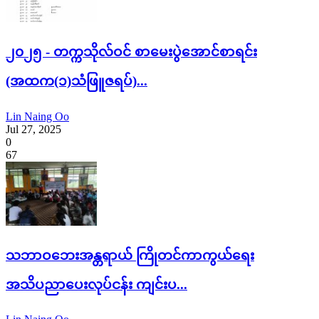
၂၀၂၅ - တက္ကသိုလ်ဝင် စာမေးပွဲအောင်စာရင်း
(အထက(၁)သံဖြူဇရပ်)...
Lin Naing Oo
Jul 27, 2025
0
67
သဘာဝဘေးအန္တရာယ် ကြိုတင်ကာကွယ်ရေး
အသိပညာပေးလုပ်ငန်း ကျင်းပ...