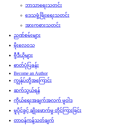
ဘာသာရေးသတင်း
ဒေသဖွံ့ဖြိုးရေးသတင်း
အားကစားသတင်း
ညဏ်စမ်းများ
မိုးလေဝသ
ဗွီဒီယိုများ
ဓာတ်ပုံပြခန်း
Become an Author
ကျွန်ုပ်တို့အကြောင်း
ဆက်သွယ်ရန်
ကိုယ်ရေးအချက်အလက် မူဝါဒ
မူပိုင်ခွင့် ချိုးဖောက်မှု တိုင်ကြားခြင်း
တာဝန်ကန့်သတ်ချက်