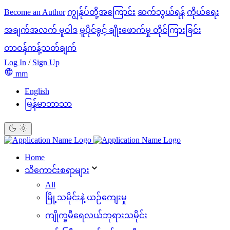
Become an Author
ကျွန်ုပ်တို့အကြောင်း
ဆက်သွယ်ရန်
ကိုယ်ရေး
အချက်အလက် မူဝါဒ
မူပိုင်ခွင့် ချိုးဖောက်မှု တိုင်ကြားခြင်း
တာဝန်ကန့်သတ်ချက်
Log In
/
Sign Up
mm
English
မြန်မာဘာသာ
Home
သိ‌ကောင်းစရာများ
All
မြို့သမိုင်းနဲ့ ယဉ်ကျေးမှု
ကျိုက္ခမီရေလယ်ဘုရားသမိုင်း