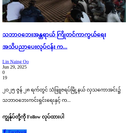
သဘာဝဘေးအန္တရာယ် ကြိုတင်ကာကွယ်ရေး
အသိပညာပေးလုပ်ငန်း က...
Lin Naing Oo
Jun 29, 2025
0
19
၂၀၂၅ ဇွန် ၂၈ ရက်တွင် သံဖြူဇရပ်မြို့နယ် လှသကောအင်း၌
သဘာဝဘေးကင်းရှင်းရေးနှင့် က...
ကျွန်ုပ်တို့ကို Follow လုပ်ထားပါ
Facebook