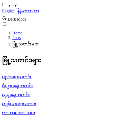
Language
English
မြန်မာဘာသာ
Dark Mode
Home
Posts
မြို့သတင်းများ
မြို့သတင်းများ
ပညာရေးသတင်း
စီးပွားရေးသတင်း
လူမှုရေးသတင်း
ကျန်းမာရေးသတင်း
ဘာသာရေးသတင်း