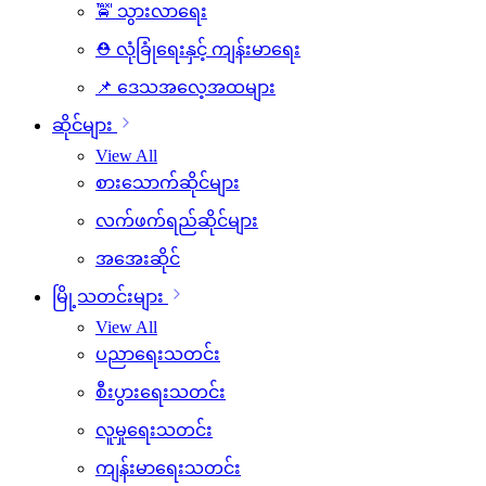
🚖 သွားလာရေး
⛑️ လုံခြုံရေးနှင့် ကျန်းမာရေး
📌 ဒေသအလေ့အထများ
ဆိုင်များ
View All
စားသောက်ဆိုင်များ
လက်ဖက်ရည်ဆိုင်များ
အအေးဆိုင်
မြို့သတင်းများ
View All
ပညာရေးသတင်း
စီးပွားရေးသတင်း
လူမှုရေးသတင်း
ကျန်းမာရေးသတင်း