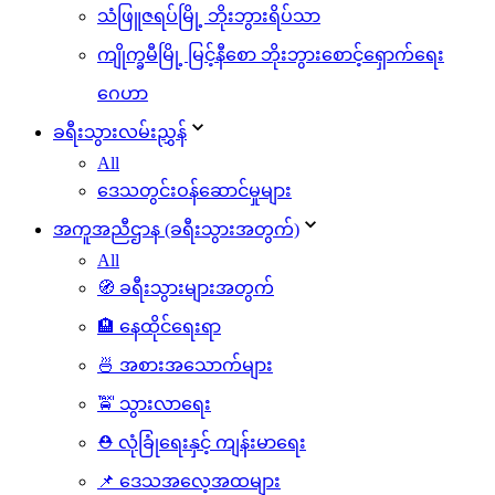
သံဖြူဇရပ်မြို့ ဘိုးဘွားရိပ်သာ
ကျိုက္ခမီမြို့ မြင့်နီစော ဘိုးဘွားစောင့်ရှောက်ရေး
ဂေဟာ
ခရီးသွားလမ်းညွှန်
All
ဒေသတွင်းဝန်ဆောင်မှုများ
အကူအညီဌာန (ခရီးသွားအတွက်)
All
🧭 ခရီးသွားများအတွက်
🏨 နေထိုင်ရေးရာ
🍜 အစားအသောက်များ
🚖 သွားလာရေး
⛑️ လုံခြုံရေးနှင့် ကျန်းမာရေး
📌 ဒေသအလေ့အထများ