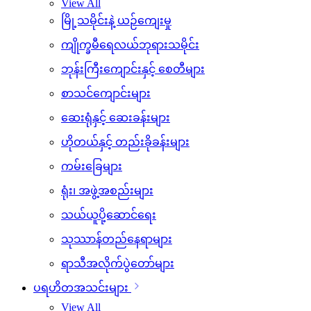
View All
မြို့သမိုင်းနဲ့ ယဉ်ကျေးမှု
ကျိုက္ခမီရေလယ်ဘုရားသမိုင်း
ဘုန်းကြီးကျောင်းနှင့် စေတီများ
စာသင်ကျောင်းများ
ဆေးရုံနှင့် ဆေးခန်းများ
ဟိုတယ်နှင့် တည်းခိုခန်းများ
ကမ်းခြေများ
ရုံး၊ အဖွဲ့အစည်းများ
သယ်ယူပို့ဆောင်ရေး
သုဿာန်တည်နေရာများ
ရာသီအလိုက်ပွဲတော်များ
ပရဟိတအသင်းများ
View All