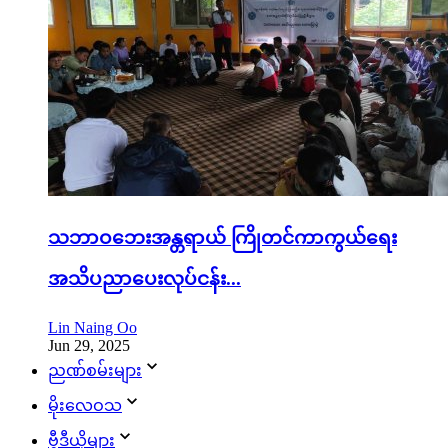
သဘာဝဘေးအန္တရာယ် ကြိုတင်ကာကွယ်ရေး
အသိပညာပေးလုပ်ငန်း...
Lin Naing Oo
Jun 29, 2025
ညဏ်စမ်းများ
မိုးလေဝသ
ဗွီဒီယိုများ