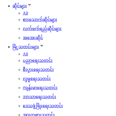
ဆိုင်များ
All
စားသောက်ဆိုင်များ
လက်ဖက်ရည်ဆိုင်များ
အအေးဆိုင်
မြို့သတင်းများ
All
ပညာရေးသတင်း
စီးပွားရေးသတင်း
လူမှုရေးသတင်း
ကျန်းမာရေးသတင်း
ဘာသာရေးသတင်း
ဒေသဖွံ့ဖြိုးရေးသတင်း
အားကစားသတင်း