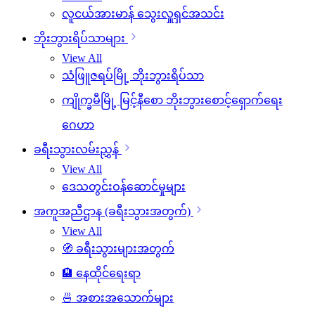
လူငယ်အားမာန် သွေးလှူရှင်အသင်း
ဘိုးဘွားရိပ်သာများ
View All
သံဖြူဇရပ်မြို့ ဘိုးဘွားရိပ်သာ
ကျိုက္ခမီမြို့ မြင့်နီစော ဘိုးဘွားစောင့်ရှောက်ရေး
ဂေဟာ
ခရီးသွားလမ်းညွှန်
View All
ဒေသတွင်းဝန်ဆောင်မှုများ
အကူအညီဌာန (ခရီးသွားအတွက်)
View All
🧭 ခရီးသွားများအတွက်
🏨 နေထိုင်ရေးရာ
🍜 အစားအသောက်များ