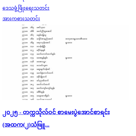
ဒေသဖွံ့ဖြိုးရေးသတင်း
အားကစားသတင်း
၂၀၂၅ - တက္ကသိုလ်ဝင် စာမေးပွဲအောင်စာရင်း
(အထက(၂)သံဖြူ...