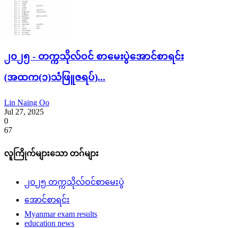
၂၀၂၅ - တက္ကသိုလ်ဝင် စာမေးပွဲအောင်စာရင်း
(အထက(၁)သံဖြူဇရပ်)...
Lin Naing Oo
Jul 27, 2025
0
67
လူကြိုက်များသော တဂ်များ
၂၀၂၅ တက္ကသိုလ်ဝင်စာမေးပွဲ
အောင်စာရင်း
Myanmar exam results
education news