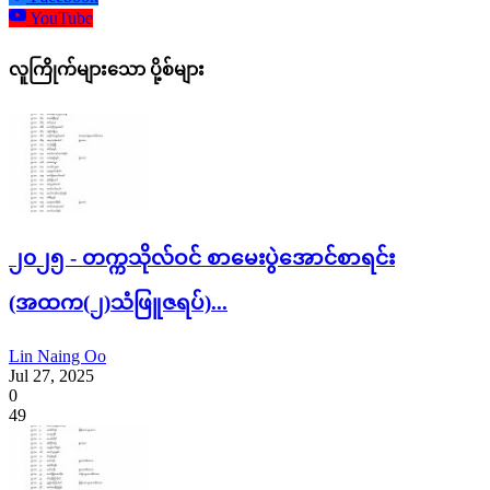
YouTube
လူကြိုက်များသော ပို့စ်များ
၂၀၂၅ - တက္ကသိုလ်ဝင် စာမေးပွဲအောင်စာရင်း
(အထက(၂)သံဖြူဇရပ်)...
Lin Naing Oo
Jul 27, 2025
0
49