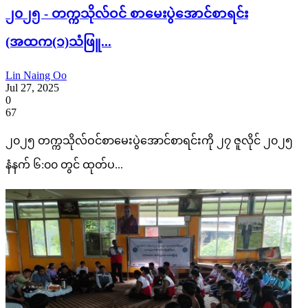
၂၀၂၅ - တက္ကသိုလ်ဝင် စာမေးပွဲအောင်စာရင်း
(အထက(၁)သံဖြူ...
Lin Naing Oo
Jul 27, 2025
0
67
၂၀၂၅ တက္ကသိုလ်ဝင်စာမေးပွဲအောင်စာရင်းကို ၂၇ ဇူလိုင် ၂၀၂၅
နံနက် ၆:၀၀ တွင် ထုတ်ပ...