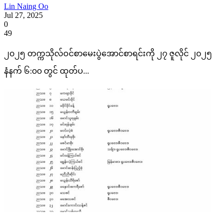
Lin Naing Oo
Jul 27, 2025
0
49
၂၀၂၅ တက္ကသိုလ်ဝင်စာမေးပွဲအောင်စာရင်းကို ၂၇ ဇူလိုင် ၂၀၂၅
နံနက် ၆:၀၀ တွင် ထုတ်ပ...