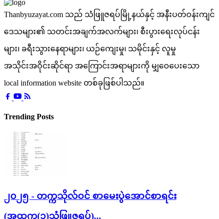
Thanbyuzayat.com သည် သံဖြူဇရပ်မြို့နယ်နှင့် အနီးပတ်ဝန်းကျင်
ဒေသများ၏ သတင်းအချက်အလက်များ၊ စီးပွားရေးလုပ်ငန်း
များ၊ ခရီးသွားနေရာများ၊ ယဉ်ကျေးမှု၊ သမိုင်းနှင့် လူမှု
အသိုင်းအဝိုင်းဆိုင်ရာ အကြောင်းအရာများကို မျှဝေပေးသော
local information website တစ်ခုဖြစ်ပါသည်။
Trending Posts
၂၀၂၅ - တက္ကသိုလ်ဝင် စာမေးပွဲအောင်စာရင်း
(အထက(၁)သံဖြူဇရပ်)...