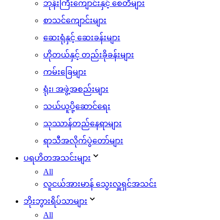
ဘုန်းကြီးကျောင်းနှင့် စေတီများ
စာသင်ကျောင်းများ
ဆေးရုံနှင့် ဆေးခန်းများ
ဟိုတယ်နှင့် တည်းခိုခန်းများ
ကမ်းခြေများ
ရုံး၊ အဖွဲ့အစည်းများ
သယ်ယူပို့ဆောင်ရေး
သုဿာန်တည်နေရာများ
ရာသီအလိုက်ပွဲတော်များ
ပရဟိတအသင်းများ
All
လူငယ်အားမာန် သွေးလှူရှင်အသင်း
ဘိုးဘွားရိပ်သာများ
All