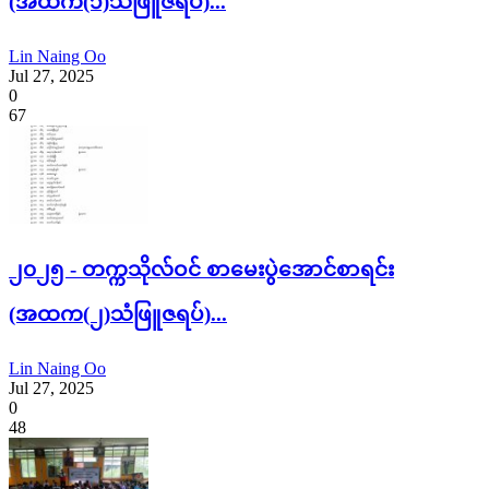
(အထက(၁)သံဖြူဇရပ်)...
Lin Naing Oo
Jul 27, 2025
0
67
၂၀၂၅ - တက္ကသိုလ်ဝင် စာမေးပွဲအောင်စာရင်း
(အထက(၂)သံဖြူဇရပ်)...
Lin Naing Oo
Jul 27, 2025
0
48