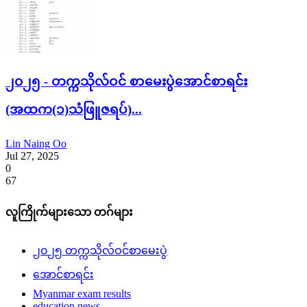
၂၀၂၅ - တက္ကသိုလ်ဝင် စာမေးပွဲအောင်စာရင်း
(အထက(၁)သံဖြူဇရပ်)...
Lin Naing Oo
Jul 27, 2025
0
67
လူကြိုက်များသော တဂ်များ
၂၀၂၅ တက္ကသိုလ်ဝင်စာမေးပွဲ
အောင်စာရင်း
Myanmar exam results
education news