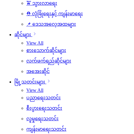
🚖 သွားလာရေး
⛑️ လုံခြုံရေးနှင့် ကျန်းမာရေး
📌 ဒေသအလေ့အထများ
ဆိုင်များ
View All
စားသောက်ဆိုင်များ
လက်ဖက်ရည်ဆိုင်များ
အအေးဆိုင်
မြို့သတင်းများ
View All
ပညာရေးသတင်း
စီးပွားရေးသတင်း
လူမှုရေးသတင်း
ကျန်းမာရေးသတင်း