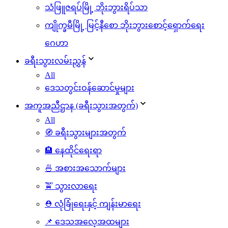
သံဖြူဇရပ်မြို့ ဘိုးဘွားရိပ်သာ
ကျိုက္ခမီမြို့ မြင့်နီစော ဘိုးဘွားစောင့်ရှောက်ရေး
ဂေဟာ
ခရီးသွားလမ်းညွှန်
All
ဒေသတွင်းဝန်ဆောင်မှုများ
အကူအညီဌာန (ခရီးသွားအတွက်)
All
🧭 ခရီးသွားများအတွက်
🏨 နေထိုင်ရေးရာ
🍜 အစားအသောက်များ
🚖 သွားလာရေး
⛑️ လုံခြုံရေးနှင့် ကျန်းမာရေး
📌 ဒေသအလေ့အထများ