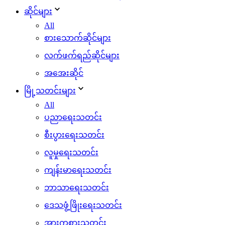
ဆိုင်များ
All
စားသောက်ဆိုင်များ
လက်ဖက်ရည်ဆိုင်များ
အအေးဆိုင်
မြို့သတင်းများ
All
ပညာရေးသတင်း
စီးပွားရေးသတင်း
လူမှုရေးသတင်း
ကျန်းမာရေးသတင်း
ဘာသာရေးသတင်း
ဒေသဖွံ့ဖြိုးရေးသတင်း
အားကစားသတင်း