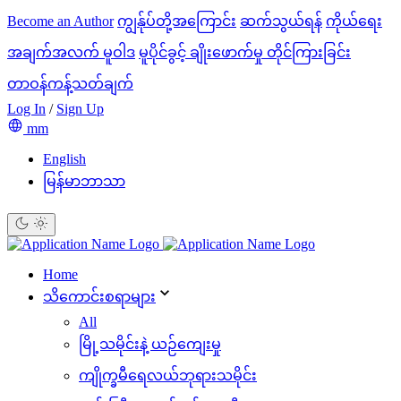
Become an Author
ကျွန်ုပ်တို့အကြောင်း
ဆက်သွယ်ရန်
ကိုယ်ရေး
အချက်အလက် မူဝါဒ
မူပိုင်ခွင့် ချိုးဖောက်မှု တိုင်ကြားခြင်း
တာဝန်ကန့်သတ်ချက်
Log In
/
Sign Up
mm
English
မြန်မာဘာသာ
Home
သိ‌ကောင်းစရာများ
All
မြို့သမိုင်းနဲ့ ယဉ်ကျေးမှု
ကျိုက္ခမီရေလယ်ဘုရားသမိုင်း