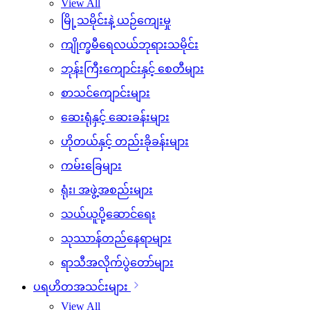
View All
မြို့သမိုင်းနဲ့ ယဉ်ကျေးမှု
ကျိုက္ခမီရေလယ်ဘုရားသမိုင်း
ဘုန်းကြီးကျောင်းနှင့် စေတီများ
စာသင်ကျောင်းများ
ဆေးရုံနှင့် ဆေးခန်းများ
ဟိုတယ်နှင့် တည်းခိုခန်းများ
ကမ်းခြေများ
ရုံး၊ အဖွဲ့အစည်းများ
သယ်ယူပို့ဆောင်ရေး
သုဿာန်တည်နေရာများ
ရာသီအလိုက်ပွဲတော်များ
ပရဟိတအသင်းများ
View All