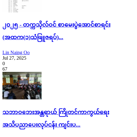
၂၀၂၅ - တက္ကသိုလ်ဝင် စာမေးပွဲအောင်စာရင်း
(အထက(၁)သံဖြူဇရပ်)...
Lin Naing Oo
Jul 27, 2025
0
67
သဘာဝဘေးအန္တရာယ် ကြိုတင်ကာကွယ်ရေး
အသိပညာပေးလုပ်ငန်း ကျင်းပ...