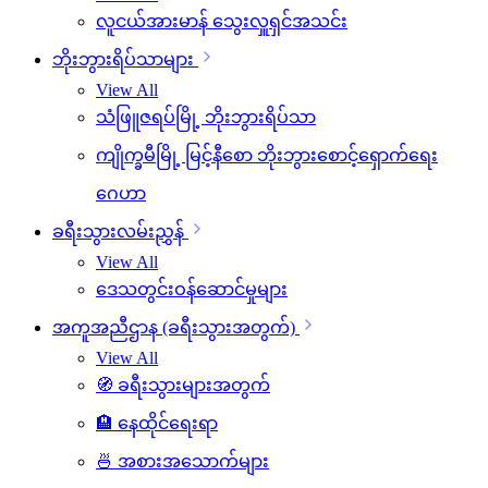
လူငယ်အားမာန် သွေးလှူရှင်အသင်း
ဘိုးဘွားရိပ်သာများ
View All
သံဖြူဇရပ်မြို့ ဘိုးဘွားရိပ်သာ
ကျိုက္ခမီမြို့ မြင့်နီစော ဘိုးဘွားစောင့်ရှောက်ရေး
ဂေဟာ
ခရီးသွားလမ်းညွှန်
View All
ဒေသတွင်းဝန်ဆောင်မှုများ
အကူအညီဌာန (ခရီးသွားအတွက်)
View All
🧭 ခရီးသွားများအတွက်
🏨 နေထိုင်ရေးရာ
🍜 အစားအသောက်များ