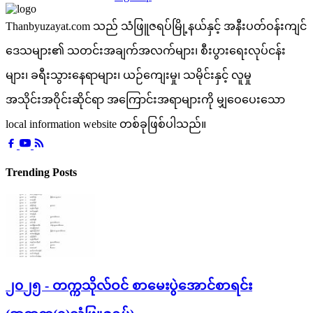
Thanbyuzayat.com သည် သံဖြူဇရပ်မြို့နယ်နှင့် အနီးပတ်ဝန်းကျင်
ဒေသများ၏ သတင်းအချက်အလက်များ၊ စီးပွားရေးလုပ်ငန်း
များ၊ ခရီးသွားနေရာများ၊ ယဉ်ကျေးမှု၊ သမိုင်းနှင့် လူမှု
အသိုင်းအဝိုင်းဆိုင်ရာ အကြောင်းအရာများကို မျှဝေပေးသော
local information website တစ်ခုဖြစ်ပါသည်။
Trending Posts
၂၀၂၅ - တက္ကသိုလ်ဝင် စာမေးပွဲအောင်စာရင်း