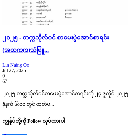
၂၀၂၅ - တက္ကသိုလ်ဝင် စာမေးပွဲအောင်စာရင်း
(အထက(၁)သံဖြူ...
Lin Naing Oo
Jul 27, 2025
0
67
၂၀၂၅ တက္ကသိုလ်ဝင်စာမေးပွဲအောင်စာရင်းကို ၂၇ ဇူလိုင် ၂၀၂၅
နံနက် ၆:၀၀ တွင် ထုတ်ပ...
ကျွန်ုပ်တို့ကို Follow လုပ်ထားပါ