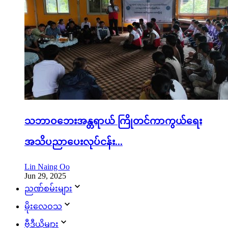
သဘာဝဘေးအန္တရာယ် ကြိုတင်ကာကွယ်ရေး
အသိပညာပေးလုပ်ငန်း...
Lin Naing Oo
Jun 29, 2025
ညဏ်စမ်းများ
မိုးလေဝသ
ဗွီဒီယိုများ