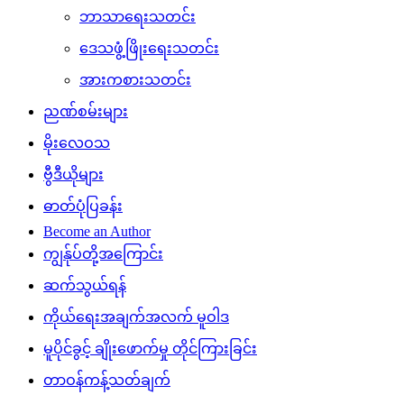
ဘာသာရေးသတင်း
ဒေသဖွံ့ဖြိုးရေးသတင်း
အားကစားသတင်း
ညဏ်စမ်းများ
မိုးလေဝသ
ဗွီဒီယိုများ
ဓာတ်ပုံပြခန်း
Become an Author
ကျွန်ုပ်တို့အကြောင်း
ဆက်သွယ်ရန်
ကိုယ်ရေးအချက်အလက် မူဝါဒ
မူပိုင်ခွင့် ချိုးဖောက်မှု တိုင်ကြားခြင်း
တာဝန်ကန့်သတ်ချက်