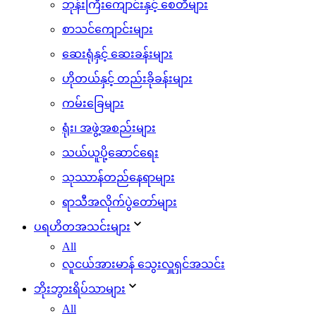
ဘုန်းကြီးကျောင်းနှင့် စေတီများ
စာသင်ကျောင်းများ
ဆေးရုံနှင့် ဆေးခန်းများ
ဟိုတယ်နှင့် တည်းခိုခန်းများ
ကမ်းခြေများ
ရုံး၊ အဖွဲ့အစည်းများ
သယ်ယူပို့ဆောင်ရေး
သုဿာန်တည်နေရာများ
ရာသီအလိုက်ပွဲတော်များ
ပရဟိတအသင်းများ
All
လူငယ်အားမာန် သွေးလှူရှင်အသင်း
ဘိုးဘွားရိပ်သာများ
All